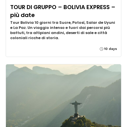
TOUR DI GRUPPO – BOLIVIA EXPRESS –
più date
Tour Bolivia 10 giorni tra Sucre, Potosí, Salar de Uyuni
e La Paz. Un viaggio intenso e fuori dai percorsi più
battuti, tra altipiani andini, deserti di sale e città
coloniali ricche di storia.
10 days