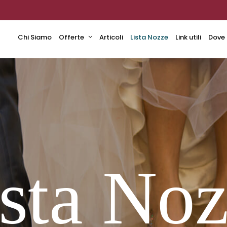
Chi Siamo
Offerte
Articoli
Lista Nozze
Link utili
Dove
sta No