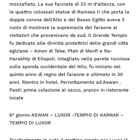
mozzafiato. La sua facciata di 33 m d’altezza, con
le quattro colossali statue di Ramses II che porta la
doppia corona dell’Alto e del Basso Egitto aveva il
ruolo di mostrare la supremazia del faraone ai
visitatori che provenivano da sud. Il Grande Tempio
fu dedicato alle divinità protettrici delle grandi città
egiziane – Amon di Tebe, Ptah di Menfi e Ra-
Harakhty di Eliopoli. Intagliato nella parete rocciosa
sulla sponda occidentale del Nilo, fu iniziato nel
quinto anno di regno del faraone e ultimato in 30
anni. Rientro in hotel. Pernottamento ad Aswan .
Pasti: prima colazione al sacco, pranzo in ristorante
locale
6° giorno ASWAN – LUXOR -TEMPIO DI KARNAK –
TEMPIO DI LUXOR
Trasferimento in auto il mattino presto per Luxor (4