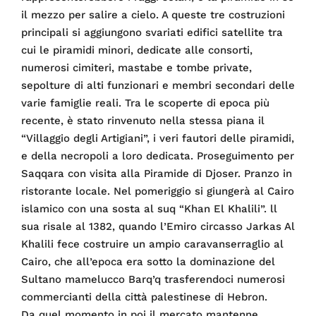
il mezzo per salire a cielo. A queste tre costruzioni
principali si aggiungono svariati edifici satellite tra
cui le piramidi minori, dedicate alle consorti,
numerosi cimiteri, mastabe e tombe private,
sepolture di alti funzionari e membri secondari delle
varie famiglie reali. Tra le scoperte di epoca più
recente, è stato rinvenuto nella stessa piana il
“Villaggio degli Artigiani”, i veri fautori delle piramidi,
e della necropoli a loro dedicata. Proseguimento per
Saqqara con visita alla Piramide di Djoser. Pranzo in
ristorante locale. Nel pomeriggio si giungerà al Cairo
islamico con una sosta al suq “Khan El Khalili”. ll
sua risale al 1382, quando l’Emiro circasso Jarkas Al
Khalili fece costruire un ampio caravanserraglio al
Cairo, che all’epoca era sotto la dominazione del
Sultano mamelucco Barq’q trasferendoci numerosi
commercianti della città palestinese di Hebron.
Da quel momento in poi il mercato mantenne