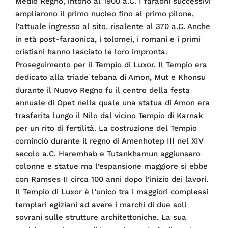
Medio Regno, intono al 1900 a.C. I faraoni successivi
ampliarono il primo nucleo fino al primo pilone,
l’attuale ingresso al sito, risalente al 370 a.C. Anche
in età post-faraonica, i tolomei, i romani e i primi
cristiani hanno lasciato le loro impronta.
Proseguimento per il Tempio di Luxor. Il Tempio era
dedicato alla triade tebana di Amon, Mut e Khonsu
durante il Nuovo Regno fu il centro della festa
annuale di Opet nella quale una statua di Amon era
trasferita lungo il Nilo dal vicino Tempio di Karnak
per un rito di fertilità. La costruzione del Tempio
cominciò durante il regno di Amenhotep III nel XIV
secolo a.C. Haremhab e Tutankhamun aggiunsero
colonne e statue ma l’espansione maggiore si ebbe
con Ramses II circa 100 anni dopo l’inizio dei lavori.
Il Tempio di Luxor è l’unico tra i maggiori complessi
templari egiziani ad avere i marchi di due soli
sovrani sulle strutture architettoniche. La sua