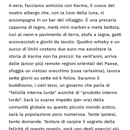
A sera, facciamo amicizia con Karma, il cuoco del
nostro albergo che, con la luce della luna, ci
accompagna in un bar del villaggio. È una precaria
capanna di legno, metà mini market e metà bettola,
luci al neon e pavimento di terra, stufa a legna, gatti
accovacciati e giochi da tavolo. Quattro whisky e un
succo di litchi costano due euro ma ascoltare la
storia di Karma non ha prezzo: ha vent’anni, arriva
dalle (ancor più) remote regioni orientali del Paese,
sfoggia un vistoso orecchino (cosa rarissima), lavora
sette giorni su sette ed è felice. Saranno il
buddhismo, i cieli tersi, un governo che parla di
“felicità interna lorda” anziché di “prodotto interno
lordo”. Sarà lo scarso impatto (per ora) della
comunità globale su questo piccolo mondo antico,
sarà la popolazione poco numerosa. Tante ipotesi,
tante domande. Tentare di carpire il segreto della
felicità di questo popolo, sarà uno degli esercizi più