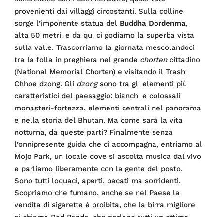
provenienti dai villaggi circostanti. Sulla colline
sorge l’imponente statua del
Buddha Dordenma
,
alta 50 metri, e da qui ci godiamo la superba vista
sulla valle. Trascorriamo la giornata mescolandoci
tra la folla in preghiera nel grande
chorten
cittadino
(National Memorial Chorten) e visitando il Trashi
Chhoe dzong. Gli
dzong
sono tra gli elementi più
caratteristici del paesaggio: bianchi e colossali
monasteri-fortezza, elementi centrali nel panorama
e nella storia del Bhutan. Ma come sarà la vita
notturna, da queste parti? Finalmente senza
l’onnipresente guida che ci accompagna, entriamo al
Mojo Park, un locale dove si ascolta musica dal vivo
e parliamo liberamente con la gente del posto.
Sono tutti loquaci, aperti, pacati ma sorridenti.
Scopriamo che fumano, anche se nel Paese la
vendita di sigarette è proibita, che la birra migliore
si chiama Red Panda, che parlano tutti un ottimo