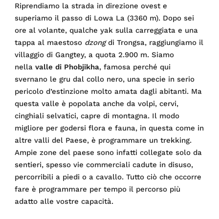
Riprendiamo la strada in direzione ovest e
superiamo il passo di Lowa La (3360 m). Dopo sei
ore al volante, qualche yak sulla carreggiata e una
tappa al maestoso
dzong
di Trongsa, raggiungiamo il
villaggio di Gangtey, a quota 2.900 m. Siamo
nella
valle di Phobjikha
, famosa perché qui
svernano le gru dal collo nero, una specie in serio
pericolo d’estinzione molto amata dagli abitanti. Ma
questa valle è popolata anche da volpi, cervi,
cinghiali selvatici, capre di montagna. Il modo
migliore per godersi flora e fauna, in questa come in
altre valli del Paese, è programmare un trekking.
Ampie zone del paese sono infatti collegate solo da
sentieri, spesso vie commerciali cadute in disuso,
percorribili a piedi o a cavallo. Tutto ciò che occorre
fare è programmare per tempo il percorso più
adatto alle vostre capacità.