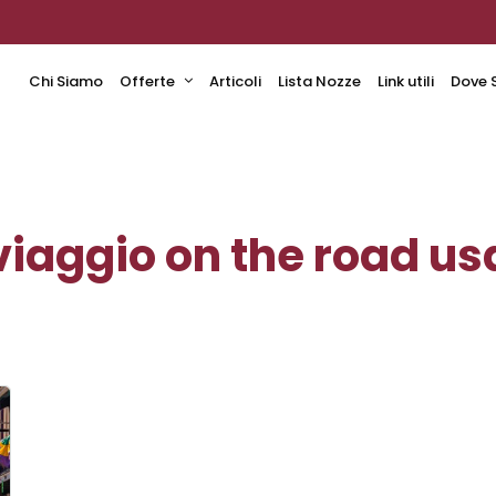
Chi Siamo
Offerte
Articoli
Lista Nozze
Link utili
Dove 
viaggio on the road us