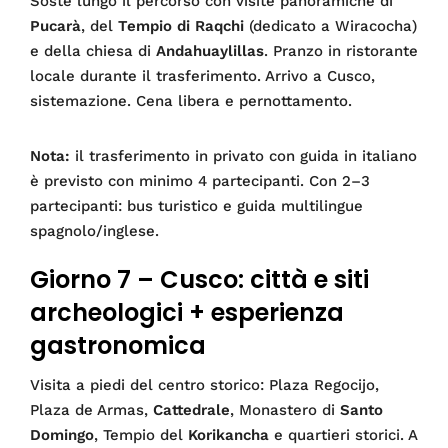
Soste lungo il percorso con visite panoramiche di
Pucarà
, del
Tempio di Raqchi
(dedicato a Wiracocha)
e della chiesa di
Andahuaylillas
. Pranzo in ristorante
locale durante il trasferimento. Arrivo a Cusco,
sistemazione. Cena libera e pernottamento.
Nota:
il trasferimento in privato con guida in italiano
è previsto con minimo 4 partecipanti. Con 2–3
partecipanti: bus turistico e guida multilingue
spagnolo/inglese.
Giorno 7 – Cusco: città e siti
archeologici + esperienza
gastronomica
Visita a piedi del centro storico: Plaza Regocijo,
Plaza de Armas,
Cattedrale
, Monastero di
Santo
Domingo
, Tempio del
Korikancha
e quartieri storici. A