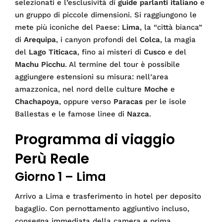
selezionati e l’esclusività di
guide parlanti italiano
e
un gruppo di piccole dimensioni. Si raggiungono le
mete più iconiche del Paese:
Lima
, la “città bianca”
di
Arequipa
, i canyon profondi del
Colca
, la magia
del
Lago Titicaca
, fino ai misteri di
Cusco
e del
Machu Picchu
. Al termine del tour è possibile
aggiungere estensioni su misura: nell’area
amazzonica, nel nord delle culture
Moche
e
Chachapoya
, oppure verso
Paracas
per le isole
Ballestas e le famose linee di
Nazca
.
Programma di viaggio
Perù Reale
Giorno 1 – Lima
Arrivo a Lima e trasferimento in hotel per deposito
bagaglio. Con pernottamento aggiuntivo incluso,
consegna immediata della camera e prima