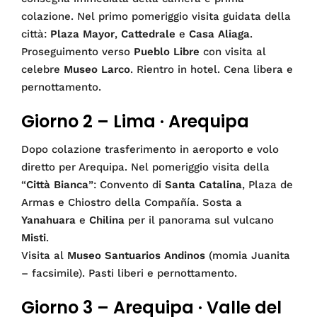
colazione. Nel primo pomeriggio visita guidata della
città:
Plaza Mayor
,
Cattedrale
e
Casa Aliaga
.
Proseguimento verso
Pueblo Libre
con visita al
celebre
Museo Larco
. Rientro in hotel. Cena libera e
pernottamento.
Giorno 2 – Lima · Arequipa
Dopo colazione trasferimento in aeroporto e volo
diretto per Arequipa. Nel pomeriggio visita della
“
Città Bianca
”: Convento di
Santa Catalina
, Plaza de
Armas e Chiostro della Compañía. Sosta a
Yanahuara
e
Chilina
per il panorama sul vulcano
Misti
.
Visita al
Museo Santuarios Andinos
(momia Juanita
– facsimile). Pasti liberi e pernottamento.
Giorno 3 – Arequipa · Valle del