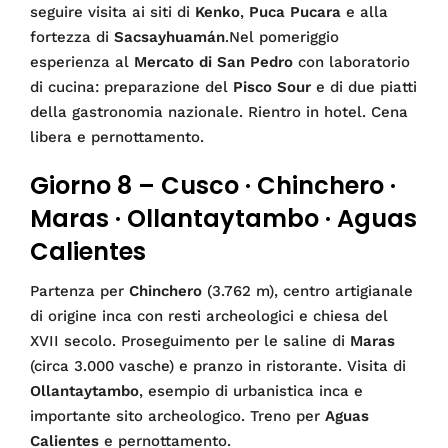
seguire visita ai siti di
Kenko
,
Puca Pucara
e alla
fortezza di
Sacsayhuamán
.Nel pomeriggio
esperienza al
Mercato di San Pedro
con laboratorio
di cucina: preparazione del
Pisco Sour
e di due piatti
della gastronomia nazionale. Rientro in hotel. Cena
libera e pernottamento.
Giorno 8 – Cusco · Chinchero ·
Maras · Ollantaytambo · Aguas
Calientes
Partenza per
Chinchero
(3.762 m), centro artigianale
di origine inca con resti archeologici e chiesa del
XVII secolo. Proseguimento per le saline di
Maras
(circa 3.000 vasche) e pranzo in ristorante. Visita di
Ollantaytambo
, esempio di urbanistica inca e
importante sito archeologico. Treno per
Aguas
Calientes
e pernottamento.