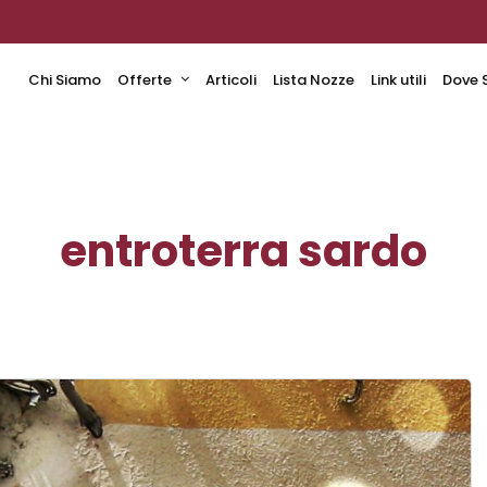
Chi Siamo
Offerte
Articoli
Lista Nozze
Link utili
Dove 
entroterra sardo