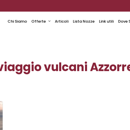
Chi Siamo
Offerte
Articoli
Lista Nozze
Link utili
Dove 
viaggio vulcani Azzorr