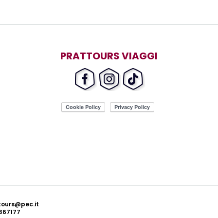
PRATTOURS VIAGGI
ttours@pec.it
367177