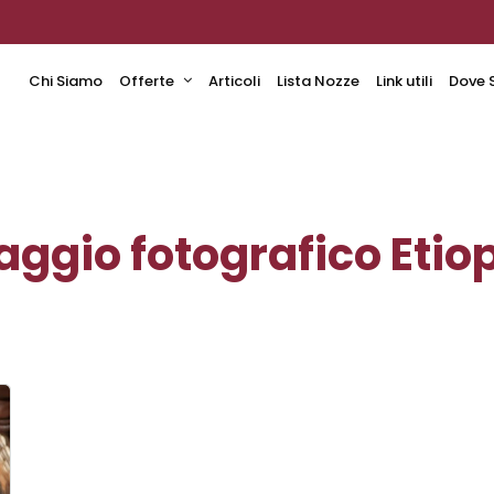
Chi Siamo
Offerte
Articoli
Lista Nozze
Link utili
Dove 
aggio fotografico Etio