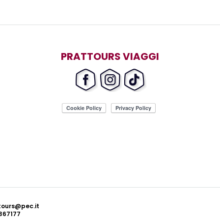
PRATTOURS VIAGGI
ttours@pec.it
367177