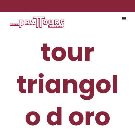
tour
triangol
o d oro