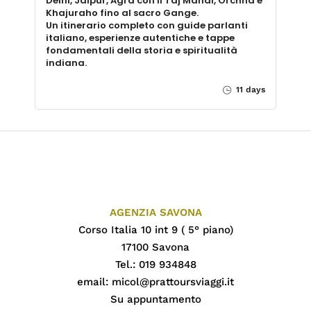
Delhi, Jaipur, Agra con il Taj Mahal, Orchha e
Khajuraho fino al sacro Gange.
Un itinerario completo con guide parlanti
italiano, esperienze autentiche e tappe
fondamentali della storia e spiritualità
indiana.
11 days
AGENZIA SAVONA
Corso Italia 10 int 9 ( 5° piano)
17100 Savona
Tel.: 019 934848
email:
micol@prattoursviaggi.it
Su appuntamento