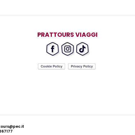
PRATTOURS VIAGGI
ttours@pec.it
367177