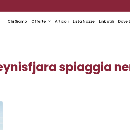
Chi Siamo
Offerte
Articoli
Lista Nozze
Link utili
Dove 
eynisfjara spiaggia ne