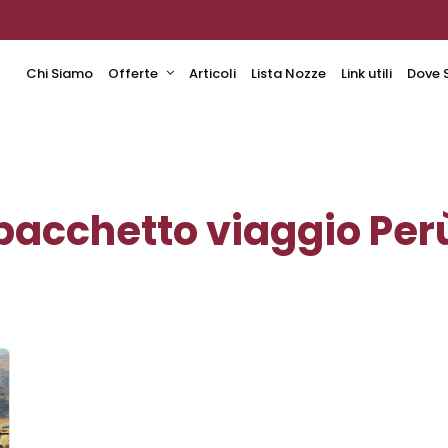
Chi Siamo
Offerte
Articoli
Lista Nozze
Link utili
Dove 
pacchetto viaggio Per