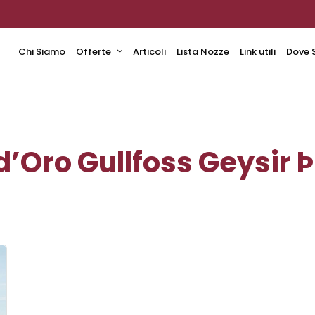
Chi Siamo
Offerte
Articoli
Lista Nozze
Link utili
Dove 
d’Oro Gullfoss Geysir Þ