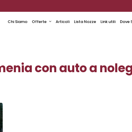
Chi Siamo
Offerte
Articoli
Lista Nozze
Link utili
Dove 
enia con auto a nole