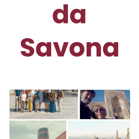
da
Savona