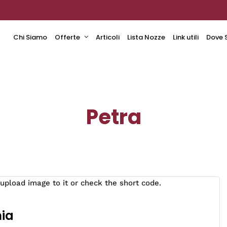
Chi Siamo
Offerte
Articoli
Lista Nozze
Link utili
Dove 
Petra
pload image to it or check the short code.
nia